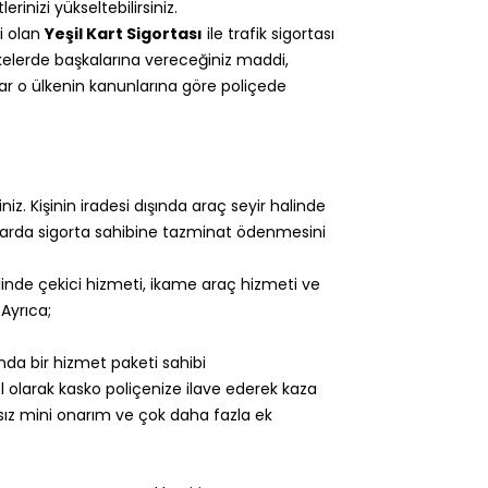
rinizi yükseltebilirsiniz.
ği olan
Yeşil Kart Sigortası
ile trafik sigortası
lkelerde başkalarına vereceğiniz maddi,
r o ülkenin kanunlarına göre poliçede
iniz. Kişinin iradesi dışında araç seyir halinde
arda sigorta sahibine tazminat ödenmesini
linde çekici hizmeti, ikame araç hizmeti ve
 Ayrıca;
ında bir hizmet paketi sahibi
nel olarak kasko poliçenize ilave ederek kaza
rsız mini onarım ve çok daha fazla ek