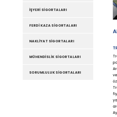
İŞYERİ SİGORTALARI
FERDİ KAZA SİGORTALARI
A
NAKLİYAT SİGORTALARI
T
Tr
MÜHENDİSLİK SİGORTALARI
po
Ar
SORUMLULUK SİGORTALARI
ve
öz
Tr
fi
ya
ar
Ay