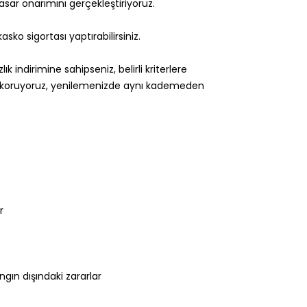
asar onarımını gerçekleştiriyoruz.
sko sigortası yaptırabilirsiniz.
indirimine sahipseniz, belirli kriterlere
da koruyoruz, yenilemenizde aynı kademeden
r
gın dışındaki zararlar