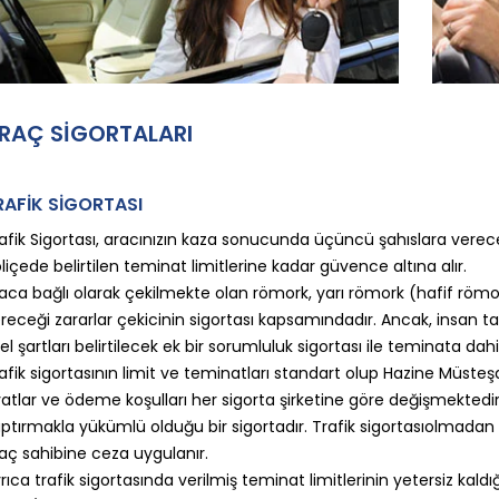
RAÇ SİGORTALARI
RAFİK SİGORTASI
afik Sigortası, aracınızın kaza sonucunda üçüncü şahıslara verec
liçede belirtilen teminat limitlerine kadar güvence altına alır.
aca bağlı olarak çekilmekte olan römork, yarı römork (hafif römor
receği zararlar çekicinin sigortası kapsamındadır. Ancak, insan t
el şartları belirtilecek ek bir sorumluluk sigortası ile teminata dahil
afik sigortasının limit ve teminatları standart olup Hazine Müsteş
yatlar ve ödeme koşulları her sigorta şirketine göre değişmektedir.
ptırmakla yükümlü olduğu bir sigortadır. Trafik sigortasıolmadan t
aç sahibine ceza uygulanır.
rıca trafik sigortasında verilmiş teminat limitlerinin yetersiz kaldı