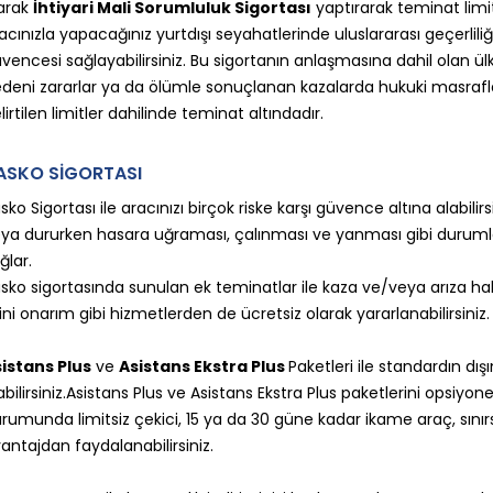
arak
İhtiyari Mali Sorumluluk Sigortası
yaptırarak teminat limitle
acınızla yapacağınız yurtdışı seyahatlerinde uluslararası geçerlili
vencesi sağlayabilirsiniz. Bu sigortanın anlaşmasına dahil olan ü
deni zararlar ya da ölümle sonuçlanan kazalarda hukuki masrafla
lirtilen limitler dahilinde teminat altındadır.
ASKO SİGORTASI
sko Sigortası ile aracınızı birçok riske karşı güvence altına alabilirs
ya dururken hasara uğraması, çalınması ve yanması gibi duruml
ğlar.
sko sigortasında sunulan ek teminatlar ile kaza ve/veya arıza ha
ni onarım gibi hizmetlerden de ücretsiz olarak yararlanabilirsiniz.
istans Plus
ve
Asistans Ekstra Plus
Paketleri ile standardın dış
abilirsiniz.Asistans Plus ve Asistans Ekstra Plus paketlerini opsiyo
rumunda limitsiz çekici, 15 ya da 30 güne kadar ikame araç, sını
antajdan faydalanabilirsiniz.