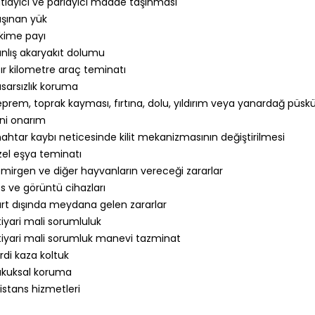
tlayıcı ve parlayıcı madde taşınması
şınan yük
kime payı
nlış akaryakıt dolumu
fır kilometre araç teminatı
sarsızlık koruma
prem, toprak kayması, fırtına, dolu, yıldırım veya yanardağ püsk
ni onarım
ahtar kaybı neticesinde kilit mekanizmasının değiştirilmesi
el eşya teminatı
mirgen ve diğer hayvanların vereceği zararlar
s ve görüntü cihazları
rt dışında meydana gelen zararlar
tiyari mali sorumluluk
tiyari mali sorumluk manevi tazminat
rdi kaza koltuk
kuksal koruma
istans hizmetleri