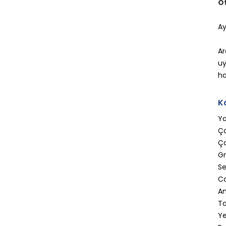
O
Ay
Ar
uy
ha
K
Y
Ç
Ç
Gr
Se
Ca
An
Ta
Ye