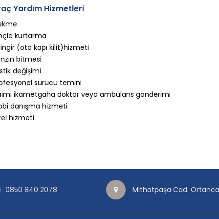
raç Yardım Hizmetleri
ekme
nçle kurtarma
lingir (oto kapı kilit)hizmeti
nzin bitmesi
stik değişimi
ofesyonel sürücü temini
imi ikametgaha doktor veya ambulans gönderimi
bbi danışma hizmeti
el hizmeti
0850 840 2078
Mithatpaşa Cad. Ortanca 