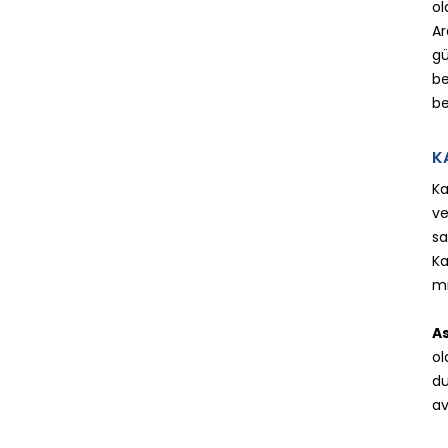
ol
Ar
gü
be
be
K
Ka
ve
sa
Ka
mi
As
ol
du
av