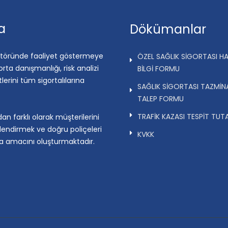
a
Dökümanlar
ektöründe faaliyet göstermeye
ÖZEL SAĞLIK SİGORTASI H
orta danışmanlığı, risk analizi
BİLGİ FORMU
lerini tüm sigortalılarına
SAĞLIK SİGORTASI TAZMİN
TALEP FORMU
TRAFİK KAZASI TESPİT TUT
an farklı olarak müşterilerini
lendirmek ve doğru poliçeleri
KVKK
a amacını oluşturmaktadır.