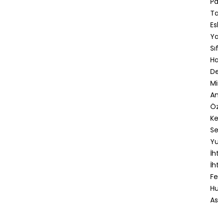
Pa
Ta
Es
Ya
Sı
Ha
De
Mi
An
Öz
Ke
Se
Yu
İh
İh
Fe
Hu
As