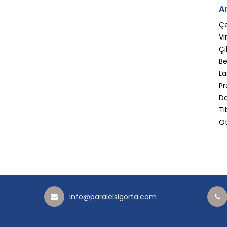
A
Ç
Vi
Çi
Be
La
Pr
Da
Tı
Ot
info@paralelsigorta.com