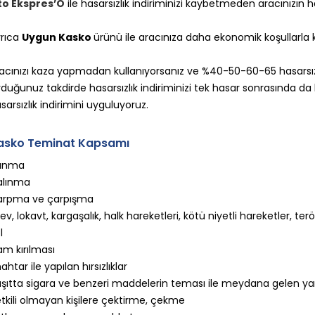
to Ekspres’O
ile hasarsızlık indiriminizi kaybetmeden aracınızın h
rıca
Uygun Kasko
ürünü ile aracınıza daha ekonomik koşullarla ka
acınızı kaza yapmadan kullanıyorsanız ve %40-50-60-65 hasarsızlık 
duğunuz takdirde hasarsızlık indiriminizi tek hasar sonrasında 
sarsızlık indirimini uyguluyoruz.
asko Teminat Kapsamı
anma
alınma
arpma ve çarpışma
ev, lokavt, kargaşalık, halk hareketleri, kötü niyetli hareketler, terö
l
m kırılması
ahtar ile yapılan hırsızlıklar
şıtta sigara ve benzeri maddelerin teması ile meydana gelen yan
tkili olmayan kişilere çektirme, çekme